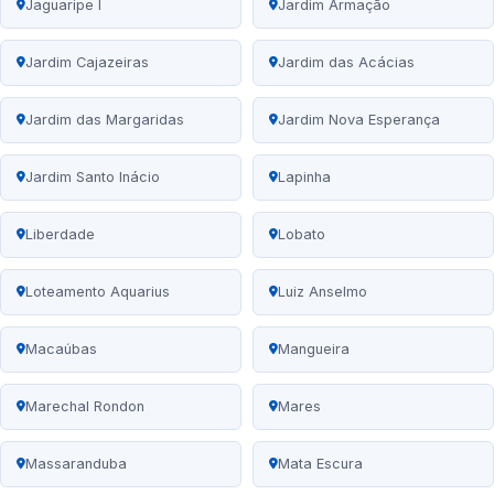
Jaguaripe I
Jardim Armação
Jardim Cajazeiras
Jardim das Acácias
Jardim das Margaridas
Jardim Nova Esperança
Jardim Santo Inácio
Lapinha
Liberdade
Lobato
Loteamento Aquarius
Luiz Anselmo
Macaúbas
Mangueira
Marechal Rondon
Mares
Massaranduba
Mata Escura