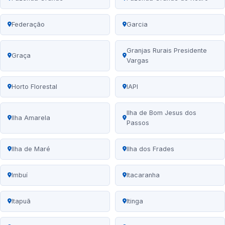
Federação
Garcia
Granjas Rurais Presidente
Graça
Vargas
Horto Florestal
IAPI
Ilha de Bom Jesus dos
Ilha Amarela
Passos
Ilha de Maré
Ilha dos Frades
Imbuí
Itacaranha
Itapuã
Itinga