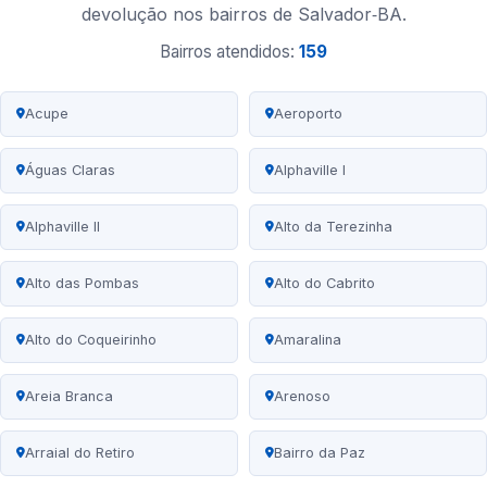
devolução nos bairros de Salvador‑BA.
Bairros atendidos:
159
Acupe
Aeroporto
Águas Claras
Alphaville I
Alphaville II
Alto da Terezinha
Alto das Pombas
Alto do Cabrito
Alto do Coqueirinho
Amaralina
Areia Branca
Arenoso
Arraial do Retiro
Bairro da Paz