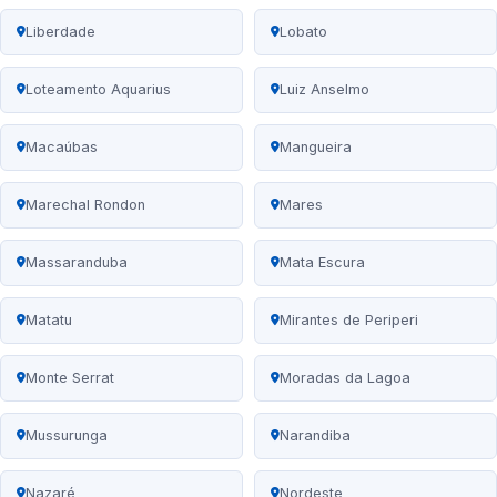
Liberdade
Lobato
Loteamento Aquarius
Luiz Anselmo
Macaúbas
Mangueira
Marechal Rondon
Mares
Massaranduba
Mata Escura
Matatu
Mirantes de Periperi
Monte Serrat
Moradas da Lagoa
Mussurunga
Narandiba
Nazaré
Nordeste