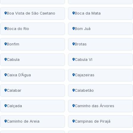
Boa Vista de São Caetano
Boca da Mata
Boca do Rio
Bom Juá
Bonfim
Brotas
Cabula
Cabula VI
Caixa D’Água
Cajazeiras
Calabar
Calabetão
Calçada
Caminho das Árvores
Caminho de Areia
Campinas de Pirajá