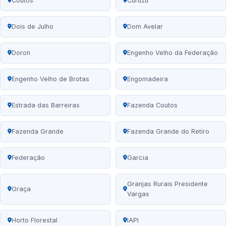
Coutos
Curuzu
Dois de Julho
Dom Avelar
Doron
Engenho Velho da Federação
Engenho Velho de Brotas
Engomadeira
Estrada das Barreiras
Fazenda Coutos
Fazenda Grande
Fazenda Grande do Retiro
Federação
Garcia
Granjas Rurais Presidente
Graça
Vargas
Horto Florestal
IAPI