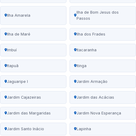
Ilha de Bom Jesus dos
Ilha Amarela
Passos
Ilha de Maré
Ilha dos Frades
Imbuí
Itacaranha
Itapuã
Itinga
Jaguaripe I
Jardim Armação
Jardim Cajazeiras
Jardim das Acácias
Jardim das Margaridas
Jardim Nova Esperança
Jardim Santo Inácio
Lapinha