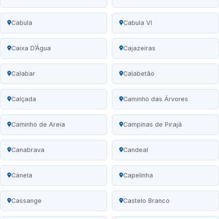
Cabula
Cabula VI
Caixa D’Água
Cajazeiras
Calabar
Calabetão
Calçada
Caminho das Árvores
Caminho de Areia
Campinas de Pirajá
Canabrava
Candeal
Canela
Capelinha
Cassange
Castelo Branco