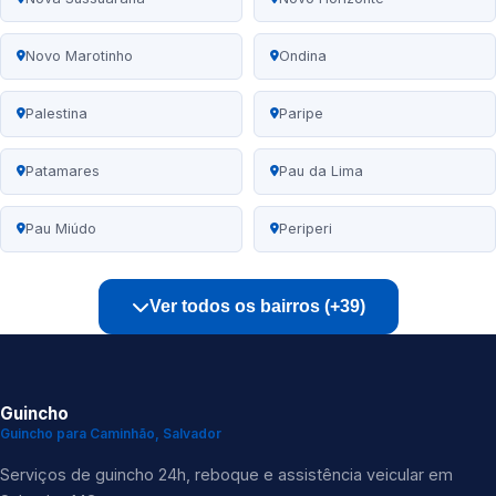
Novo Marotinho
Ondina
Palestina
Paripe
Patamares
Pau da Lima
Pau Miúdo
Periperi
Ver todos os bairros (+39)
Guincho
Guincho para Caminhão, Salvador
Serviços de guincho 24h, reboque e assistência veicular em