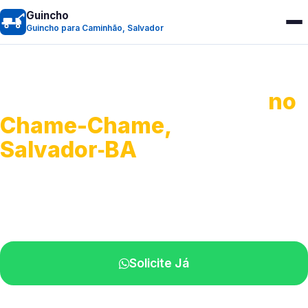
Guincho
Guincho para Caminhão, Salvador
Guincho para Caminhão
no
Chame-Chame,
Salvador‑BA
Atendimento de apoio a veículos grandes.
Profissionais qualificados na sua região.
Solicite Já