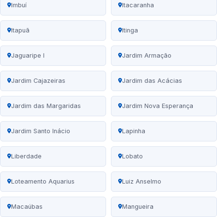
Imbuí
Itacaranha
Itapuã
Itinga
Jaguaripe I
Jardim Armação
Jardim Cajazeiras
Jardim das Acácias
Jardim das Margaridas
Jardim Nova Esperança
Jardim Santo Inácio
Lapinha
Liberdade
Lobato
Loteamento Aquarius
Luiz Anselmo
Macaúbas
Mangueira