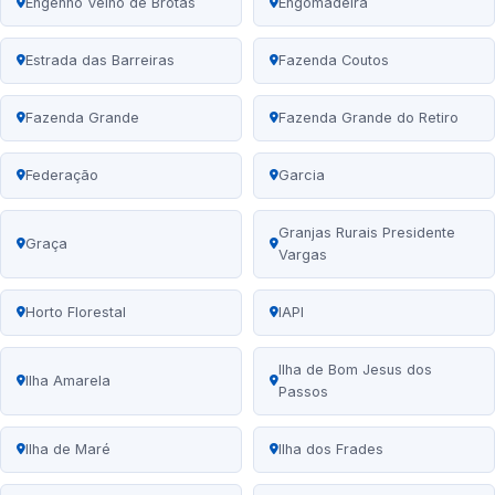
Engenho Velho de Brotas
Engomadeira
Estrada das Barreiras
Fazenda Coutos
Fazenda Grande
Fazenda Grande do Retiro
Federação
Garcia
Granjas Rurais Presidente
Graça
Vargas
Horto Florestal
IAPI
Ilha de Bom Jesus dos
Ilha Amarela
Passos
Ilha de Maré
Ilha dos Frades