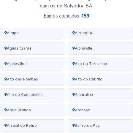
bairros de Salvador‑BA.
Bairros atendidos:
159
Acupe
Aeroporto
Águas Claras
Alphaville I
Alphaville II
Alto da Terezinha
Alto das Pombas
Alto do Cabrito
Alto do Coqueirinho
Amaralina
Areia Branca
Arenoso
Arraial do Retiro
Bairro da Paz