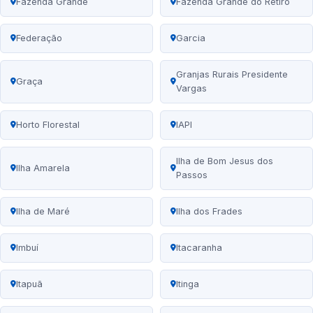
Fazenda Grande
Fazenda Grande do Retiro
Federação
Garcia
Granjas Rurais Presidente
Graça
Vargas
Horto Florestal
IAPI
Ilha de Bom Jesus dos
Ilha Amarela
Passos
Ilha de Maré
Ilha dos Frades
Imbuí
Itacaranha
Itapuã
Itinga