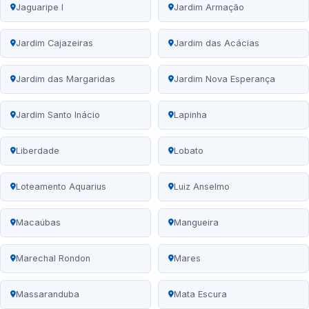
Jaguaripe I
Jardim Armação
Jardim Cajazeiras
Jardim das Acácias
Jardim das Margaridas
Jardim Nova Esperança
Jardim Santo Inácio
Lapinha
Liberdade
Lobato
Loteamento Aquarius
Luiz Anselmo
Macaúbas
Mangueira
Marechal Rondon
Mares
Massaranduba
Mata Escura