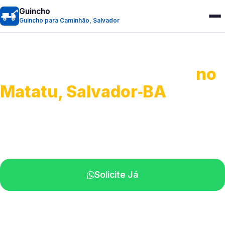
Guincho
Guincho para Caminhão, Salvador
Guincho para Caminhão
no
Matatu, Salvador‑BA
Atendimento de apoio a veículos grandes.
Profissionais qualificados na sua região.
Solicite Já