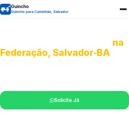
Guincho
Guincho para Caminhão, Salvador
Guincho para Caminhão
na
Federação, Salvador‑BA
Atendimento de apoio a veículos grandes.
Profissionais qualificados na sua região.
Solicite Já