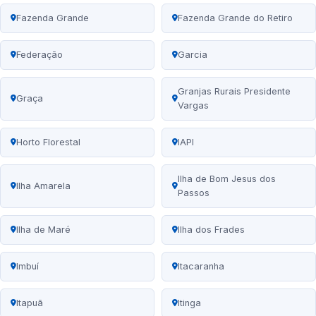
Fazenda Grande
Fazenda Grande do Retiro
Federação
Garcia
Granjas Rurais Presidente
Graça
Vargas
Horto Florestal
IAPI
Ilha de Bom Jesus dos
Ilha Amarela
Passos
Ilha de Maré
Ilha dos Frades
Imbuí
Itacaranha
Itapuã
Itinga