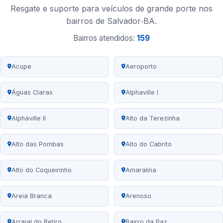
Resgate e suporte para veículos de grande porte nos
bairros de Salvador‑BA.
Bairros atendidos:
159
Acupe
Aeroporto
Águas Claras
Alphaville I
Alphaville II
Alto da Terezinha
Alto das Pombas
Alto do Cabrito
Alto do Coqueirinho
Amaralina
Areia Branca
Arenoso
Arraial do Retiro
Bairro da Paz