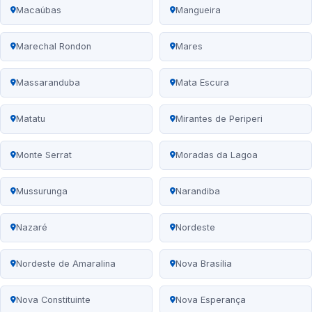
Macaúbas
Mangueira
Marechal Rondon
Mares
Massaranduba
Mata Escura
Matatu
Mirantes de Periperi
Monte Serrat
Moradas da Lagoa
Mussurunga
Narandiba
Nazaré
Nordeste
Nordeste de Amaralina
Nova Brasília
Nova Constituinte
Nova Esperança