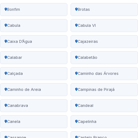
Bonfim
Brotas
Cabula
Cabula VI
Caixa D’Água
Cajazeiras
Calabar
Calabetão
Calçada
Caminho das Árvores
Caminho de Areia
Campinas de Pirajá
Canabrava
Candeal
Canela
Capelinha
Cassange
Castelo Branco