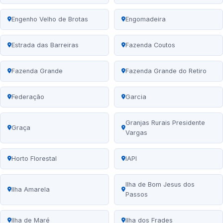
Engenho Velho de Brotas
Engomadeira
Estrada das Barreiras
Fazenda Coutos
Fazenda Grande
Fazenda Grande do Retiro
Federação
Garcia
Granjas Rurais Presidente
Graça
Vargas
Horto Florestal
IAPI
Ilha de Bom Jesus dos
Ilha Amarela
Passos
Ilha de Maré
Ilha dos Frades