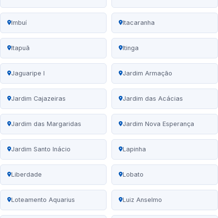
Imbuí
Itacaranha
Itapuã
Itinga
Jaguaripe I
Jardim Armação
Jardim Cajazeiras
Jardim das Acácias
Jardim das Margaridas
Jardim Nova Esperança
Jardim Santo Inácio
Lapinha
Liberdade
Lobato
Loteamento Aquarius
Luiz Anselmo