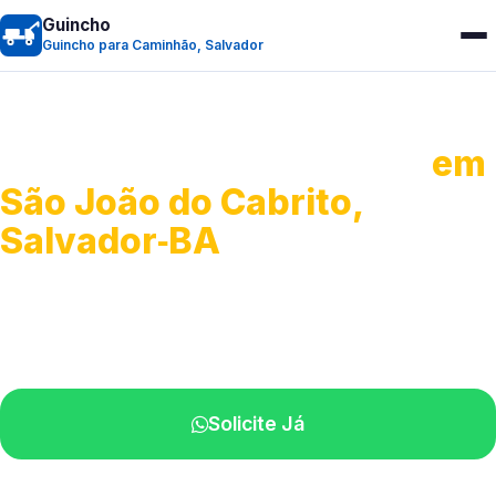
Guincho
Guincho para Caminhão, Salvador
Guincho para Caminhão
em
São João do Cabrito,
Salvador‑BA
Atendimento de apoio a veículos grandes.
Profissionais qualificados na sua região.
Solicite Já