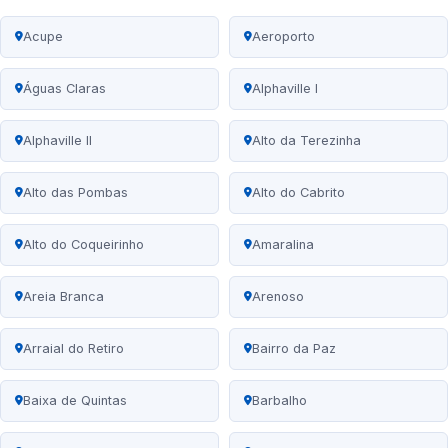
Acupe
Aeroporto
Águas Claras
Alphaville I
Alphaville II
Alto da Terezinha
Alto das Pombas
Alto do Cabrito
Alto do Coqueirinho
Amaralina
Areia Branca
Arenoso
Arraial do Retiro
Bairro da Paz
Baixa de Quintas
Barbalho