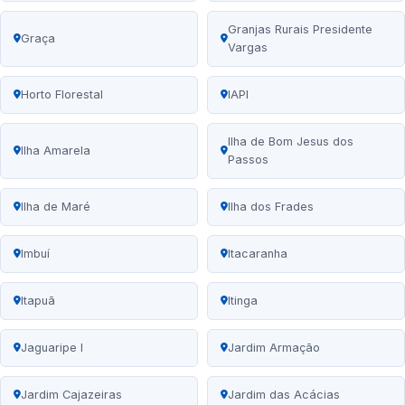
Granjas Rurais Presidente
Graça
Vargas
Horto Florestal
IAPI
Ilha de Bom Jesus dos
Ilha Amarela
Passos
Ilha de Maré
Ilha dos Frades
Imbuí
Itacaranha
Itapuã
Itinga
Jaguaripe I
Jardim Armação
Jardim Cajazeiras
Jardim das Acácias