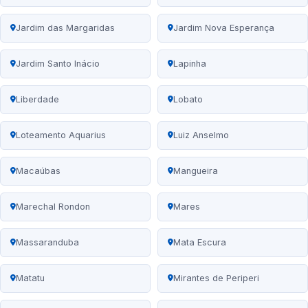
Jardim das Margaridas
Jardim Nova Esperança
Jardim Santo Inácio
Lapinha
Liberdade
Lobato
Loteamento Aquarius
Luiz Anselmo
Macaúbas
Mangueira
Marechal Rondon
Mares
Massaranduba
Mata Escura
Matatu
Mirantes de Periperi