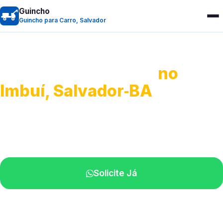
Guincho
Guincho para Carro, Salvador
Guincho para Carro
no
Imbuí, Salvador‑BA
Serviço ágil de transporte automotivo.
Equipe especializada perto de você.
Solicite Já