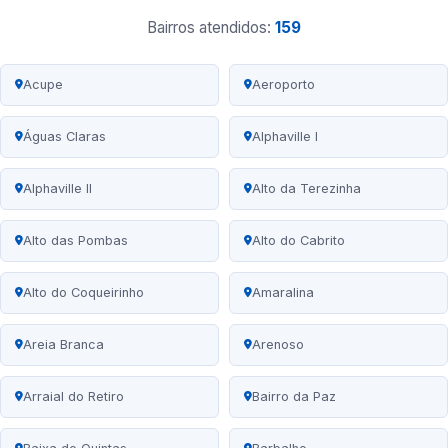
Bairros atendidos:
159
Acupe
Aeroporto
Águas Claras
Alphaville I
Alphaville II
Alto da Terezinha
Alto das Pombas
Alto do Cabrito
Alto do Coqueirinho
Amaralina
Areia Branca
Arenoso
Arraial do Retiro
Bairro da Paz