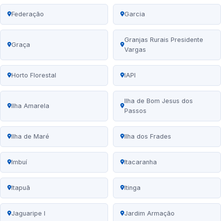
Federação
Garcia
Granjas Rurais Presidente
Graça
Vargas
Horto Florestal
IAPI
Ilha de Bom Jesus dos
Ilha Amarela
Passos
Ilha de Maré
Ilha dos Frades
Imbuí
Itacaranha
Itapuã
Itinga
Jaguaripe I
Jardim Armação