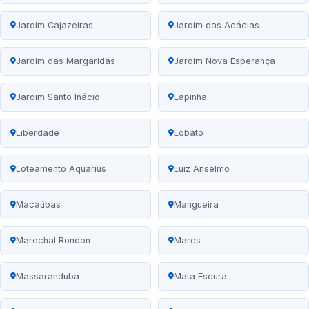
Jardim Cajazeiras
Jardim das Acácias
Jardim das Margaridas
Jardim Nova Esperança
Jardim Santo Inácio
Lapinha
Liberdade
Lobato
Loteamento Aquarius
Luiz Anselmo
Macaúbas
Mangueira
Marechal Rondon
Mares
Massaranduba
Mata Escura