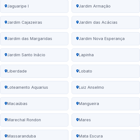
Jaguaripe I
Jardim Armação
Jardim Cajazeiras
Jardim das Acácias
Jardim das Margaridas
Jardim Nova Esperança
Jardim Santo Inácio
Lapinha
Liberdade
Lobato
Loteamento Aquarius
Luiz Anselmo
Macaúbas
Mangueira
Marechal Rondon
Mares
Massaranduba
Mata Escura