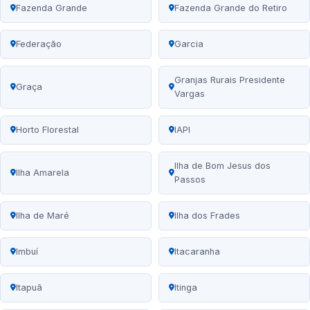
Fazenda Grande
Fazenda Grande do Retiro
Federação
Garcia
Granjas Rurais Presidente
Graça
Vargas
Horto Florestal
IAPI
Ilha de Bom Jesus dos
Ilha Amarela
Passos
Ilha de Maré
Ilha dos Frades
Imbuí
Itacaranha
Itapuã
Itinga