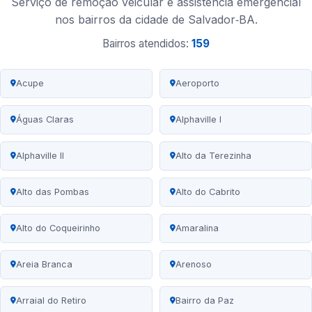
Serviço de remoção veicular e assistência emergencial
nos bairros da cidade de Salvador‑BA.
Bairros atendidos:
159
Acupe
Aeroporto
Águas Claras
Alphaville I
Alphaville II
Alto da Terezinha
Alto das Pombas
Alto do Cabrito
Alto do Coqueirinho
Amaralina
Areia Branca
Arenoso
Arraial do Retiro
Bairro da Paz