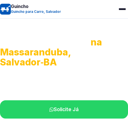
Guincho
Guincho para Carro, Salvador
Guincho para Carro
na
Massaranduba,
Salvador‑BA
Serviço ágil de transporte automotivo.
Equipe especializada perto de você.
Solicite Já