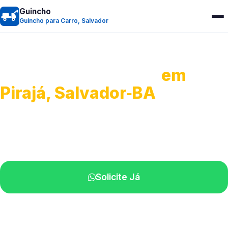
Guincho
Guincho para Carro, Salvador
Guincho para Carro
em
Pirajá, Salvador‑BA
Serviço ágil de transporte automotivo.
Equipe especializada perto de você.
Solicite Já