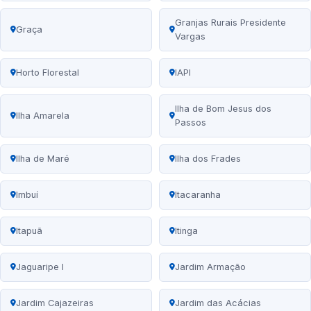
Granjas Rurais Presidente
Graça
Vargas
Horto Florestal
IAPI
Ilha de Bom Jesus dos
Ilha Amarela
Passos
Ilha de Maré
Ilha dos Frades
Imbuí
Itacaranha
Itapuã
Itinga
Jaguaripe I
Jardim Armação
Jardim Cajazeiras
Jardim das Acácias