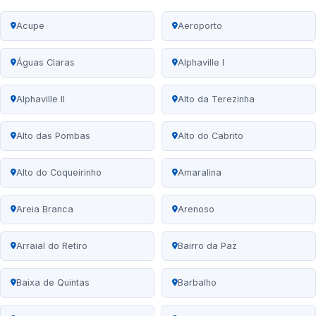
Acupe
Aeroporto
Águas Claras
Alphaville I
Alphaville II
Alto da Terezinha
Alto das Pombas
Alto do Cabrito
Alto do Coqueirinho
Amaralina
Areia Branca
Arenoso
Arraial do Retiro
Bairro da Paz
Baixa de Quintas
Barbalho