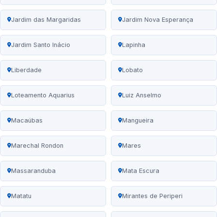
Jardim das Margaridas
Jardim Nova Esperança
Jardim Santo Inácio
Lapinha
Liberdade
Lobato
Loteamento Aquarius
Luiz Anselmo
Macaúbas
Mangueira
Marechal Rondon
Mares
Massaranduba
Mata Escura
Matatu
Mirantes de Periperi