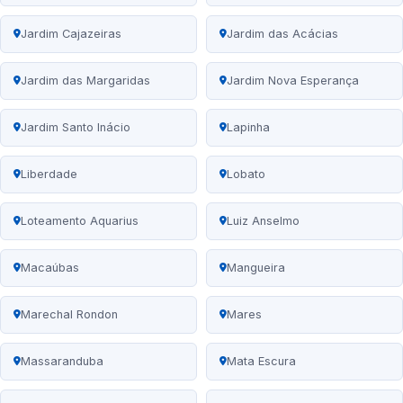
Jardim Cajazeiras
Jardim das Acácias
Jardim das Margaridas
Jardim Nova Esperança
Jardim Santo Inácio
Lapinha
Liberdade
Lobato
Loteamento Aquarius
Luiz Anselmo
Macaúbas
Mangueira
Marechal Rondon
Mares
Massaranduba
Mata Escura