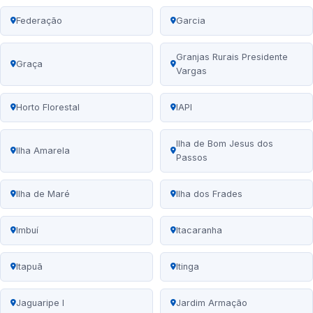
Federação
Garcia
Granjas Rurais Presidente
Graça
Vargas
Horto Florestal
IAPI
Ilha de Bom Jesus dos
Ilha Amarela
Passos
Ilha de Maré
Ilha dos Frades
Imbuí
Itacaranha
Itapuã
Itinga
Jaguaripe I
Jardim Armação