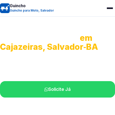
Guincho
Guincho para Moto, Salvador
Guincho para Moto
em
Cajazeiras, Salvador‑BA
Atendimento ágil e remoção de motos.
Equipe disponível próximo a você.
Solicite Já