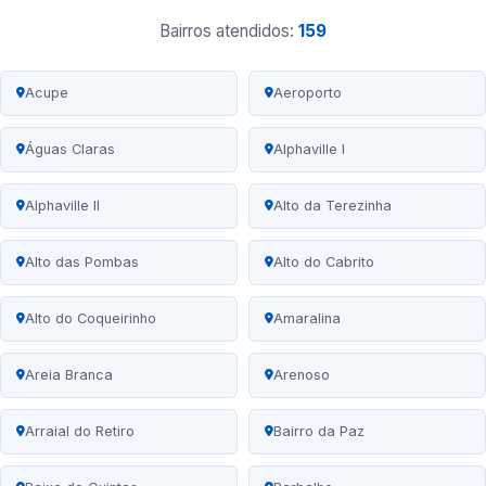
Bairros atendidos:
159
Acupe
Aeroporto
Águas Claras
Alphaville I
Alphaville II
Alto da Terezinha
Alto das Pombas
Alto do Cabrito
Alto do Coqueirinho
Amaralina
Areia Branca
Arenoso
Arraial do Retiro
Bairro da Paz