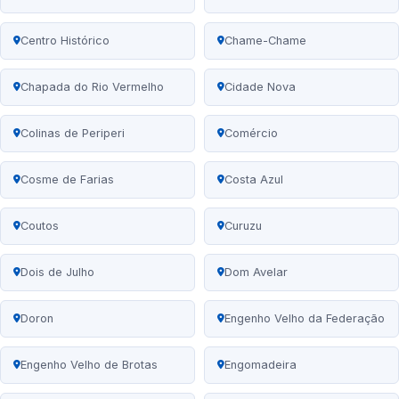
Centro Histórico
Chame-Chame
Chapada do Rio Vermelho
Cidade Nova
Colinas de Periperi
Comércio
Cosme de Farias
Costa Azul
Coutos
Curuzu
Dois de Julho
Dom Avelar
Doron
Engenho Velho da Federação
Engenho Velho de Brotas
Engomadeira