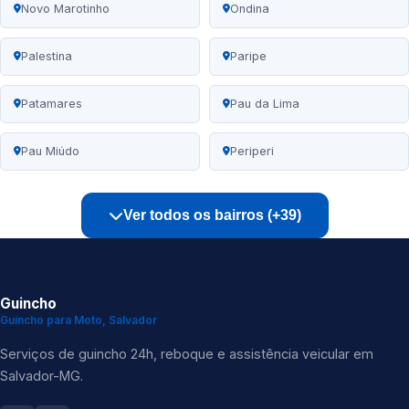
Novo Marotinho
Ondina
Palestina
Paripe
Patamares
Pau da Lima
Pau Miúdo
Periperi
Ver todos os bairros (+39)
Guincho
Guincho para Moto, Salvador
Serviços de guincho 24h, reboque e assistência veicular em
Salvador-MG.