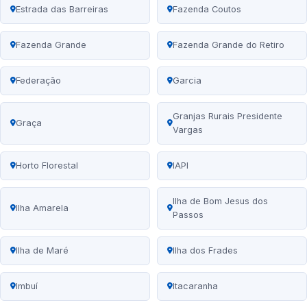
Estrada das Barreiras
Fazenda Coutos
Fazenda Grande
Fazenda Grande do Retiro
Federação
Garcia
Granjas Rurais Presidente
Graça
Vargas
Horto Florestal
IAPI
Ilha de Bom Jesus dos
Ilha Amarela
Passos
Ilha de Maré
Ilha dos Frades
Imbuí
Itacaranha