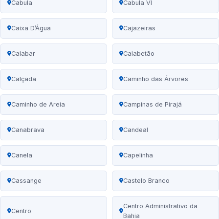
Cabula
Cabula VI
Caixa D’Água
Cajazeiras
Calabar
Calabetão
Calçada
Caminho das Árvores
Caminho de Areia
Campinas de Pirajá
Canabrava
Candeal
Canela
Capelinha
Cassange
Castelo Branco
Centro Administrativo da
Centro
Bahia