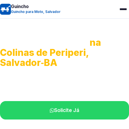
Guincho
Guincho para Moto, Salvador
Guincho para Moto
na
Colinas de Periperi,
Salvador‑BA
Atendimento ágil e remoção de motos.
Equipe disponível próximo a você.
Solicite Já