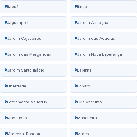
Itapuã
Itinga
Jaguaripe I
Jardim Armação
Jardim Cajazeiras
Jardim das Acácias
Jardim das Margaridas
Jardim Nova Esperança
Jardim Santo Inácio
Lapinha
Liberdade
Lobato
Loteamento Aquarius
Luiz Anselmo
Macaúbas
Mangueira
Marechal Rondon
Mares