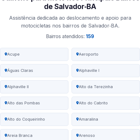
de Salvador‑BA
Assistência dedicada ao deslocamento e apoio para
motocicletas nos bairros de Salvador‑BA.
Bairros atendidos:
159
Acupe
Aeroporto
Águas Claras
Alphaville I
Alphaville II
Alto da Terezinha
Alto das Pombas
Alto do Cabrito
Alto do Coqueirinho
Amaralina
Areia Branca
Arenoso