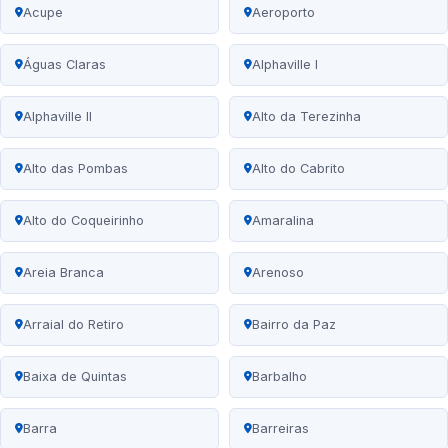
Acupe
Aeroporto
Águas Claras
Alphaville I
Alphaville II
Alto da Terezinha
Alto das Pombas
Alto do Cabrito
Alto do Coqueirinho
Amaralina
Areia Branca
Arenoso
Arraial do Retiro
Bairro da Paz
Baixa de Quintas
Barbalho
Barra
Barreiras