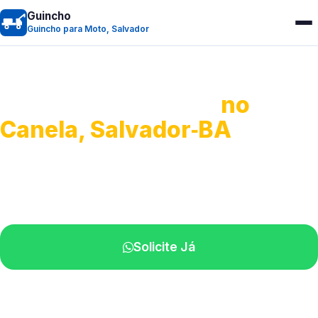
Guincho
Guincho para Moto, Salvador
Guincho para Moto
no
Canela, Salvador‑BA
Atendimento ágil e remoção de motos.
Equipe disponível próximo a você.
Solicite Já