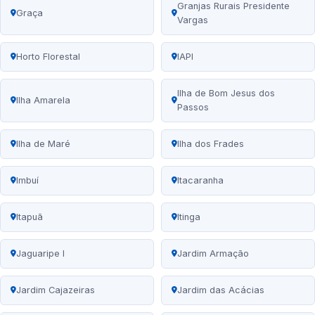
Granjas Rurais Presidente
Graça
Vargas
Horto Florestal
IAPI
Ilha de Bom Jesus dos
Ilha Amarela
Passos
Ilha de Maré
Ilha dos Frades
Imbuí
Itacaranha
Itapuã
Itinga
Jaguaripe I
Jardim Armação
Jardim Cajazeiras
Jardim das Acácias