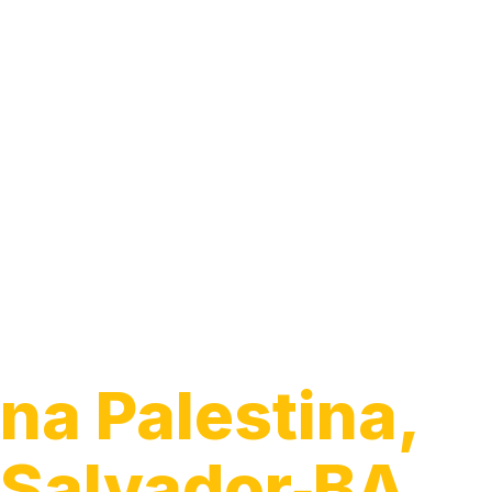
Guincho para 
na Palestina,
Salvador‑BA