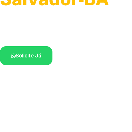
Atendimento ágil e remoção de motos.
Equipe disponível próximo a você.
Solicite Já