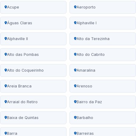
Acupe
Aeroporto
Águas Claras
Alphaville I
Alphaville II
Alto da Terezinha
Alto das Pombas
Alto do Cabrito
Alto do Coqueirinho
Amaralina
Areia Branca
Arenoso
Arraial do Retiro
Bairro da Paz
Baixa de Quintas
Barbalho
Barra
Barreiras