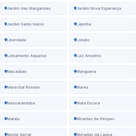
Jardim das Margaridas
Jardim Nova Esperança
Jardim Santo Inácio
Lapinha
Liberdade
Lobato
Loteamento Aquarius
Luiz Anselmo
Macaúbas
Mangueira
Marechal Rondon
Mares
Massaranduba
Mata Escura
Matatu
Mirantes de Periperi
Monte Serrat
Moradas da Lagoa