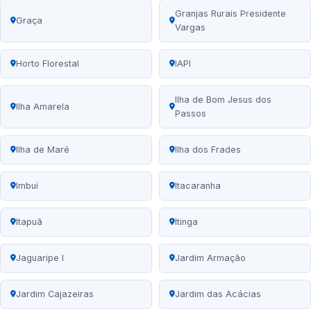
Granjas Rurais Presidente
Graça
Vargas
Horto Florestal
IAPI
Ilha de Bom Jesus dos
Ilha Amarela
Passos
Ilha de Maré
Ilha dos Frades
Imbuí
Itacaranha
Itapuã
Itinga
Jaguaripe I
Jardim Armação
Jardim Cajazeiras
Jardim das Acácias