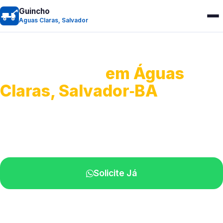
Guincho
Aguas Claras, Salvador
Guincho 24h
em Águas
Claras, Salvador‑BA
Atendimento para remoção veicular.
Profissionais atuando na sua região.
Solicite Já