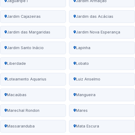
Jaguaripe I
Jardim Armação
Jardim Cajazeiras
Jardim das Acácias
Jardim das Margaridas
Jardim Nova Esperança
Jardim Santo Inácio
Lapinha
Liberdade
Lobato
Loteamento Aquarius
Luiz Anselmo
Macaúbas
Mangueira
Marechal Rondon
Mares
Massaranduba
Mata Escura