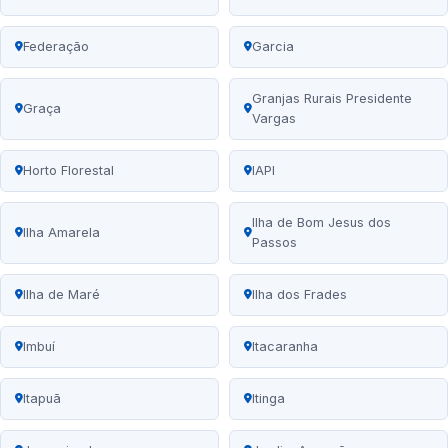
Federação
Garcia
Granjas Rurais Presidente
Graça
Vargas
Horto Florestal
IAPI
Ilha de Bom Jesus dos
Ilha Amarela
Passos
Ilha de Maré
Ilha dos Frades
Imbuí
Itacaranha
Itapuã
Itinga