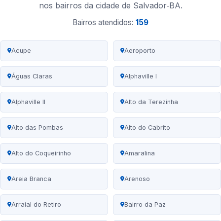
nos bairros da cidade de Salvador‑BA.
Bairros atendidos:
159
Acupe
Aeroporto
Águas Claras
Alphaville I
Alphaville II
Alto da Terezinha
Alto das Pombas
Alto do Cabrito
Alto do Coqueirinho
Amaralina
Areia Branca
Arenoso
Arraial do Retiro
Bairro da Paz