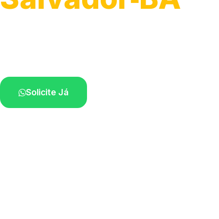
Atendimento para remoção veicular.
Profissionais atuando na sua região.
Solicite Já