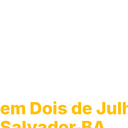
Guincho 24h
em Dois de Jul
Salvador‑BA