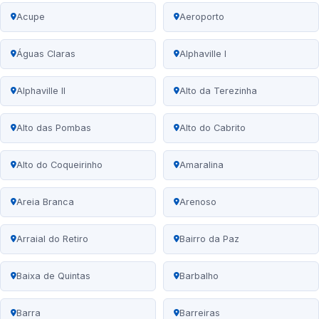
Acupe
Aeroporto
Águas Claras
Alphaville I
Alphaville II
Alto da Terezinha
Alto das Pombas
Alto do Cabrito
Alto do Coqueirinho
Amaralina
Areia Branca
Arenoso
Arraial do Retiro
Bairro da Paz
Baixa de Quintas
Barbalho
Barra
Barreiras