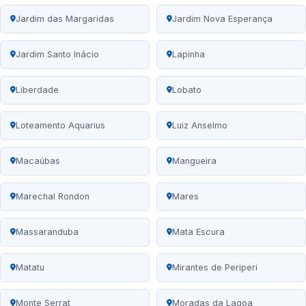
Jardim das Margaridas
Jardim Nova Esperança
Jardim Santo Inácio
Lapinha
Liberdade
Lobato
Loteamento Aquarius
Luiz Anselmo
Macaúbas
Mangueira
Marechal Rondon
Mares
Massaranduba
Mata Escura
Matatu
Mirantes de Periperi
Monte Serrat
Moradas da Lagoa