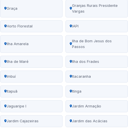
Granjas Rurais Presidente
Graça
Vargas
Horto Florestal
IAPI
Ilha de Bom Jesus dos
Ilha Amarela
Passos
Ilha de Maré
Ilha dos Frades
Imbuí
Itacaranha
Itapuã
Itinga
Jaguaripe I
Jardim Armação
Jardim Cajazeiras
Jardim das Acácias