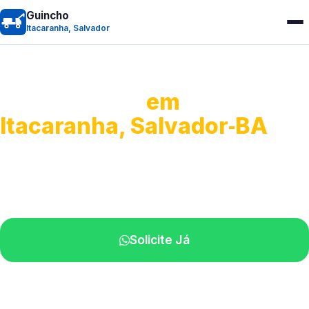
Guincho
Itacaranha, Salvador
Guincho 24h
em
Itacaranha, Salvador‑BA
Atendimento para remoção veicular.
Profissionais atuando na sua região.
Solicite Já