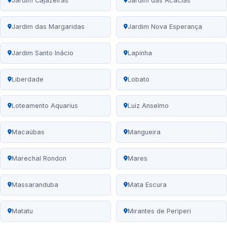
Jardim Cajazeiras
Jardim das Acácias
Jardim das Margaridas
Jardim Nova Esperança
Jardim Santo Inácio
Lapinha
Liberdade
Lobato
Loteamento Aquarius
Luiz Anselmo
Macaúbas
Mangueira
Marechal Rondon
Mares
Massaranduba
Mata Escura
Matatu
Mirantes de Periperi