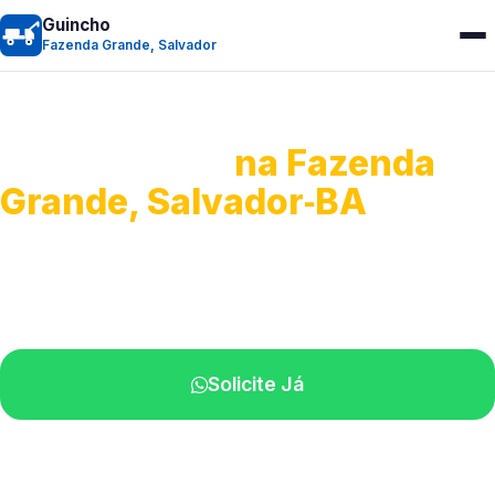
Guincho
Fazenda Grande, Salvador
Guincho 24h
na Fazenda
Grande, Salvador‑BA
Atendimento para remoção veicular.
Profissionais atuando na sua região.
Solicite Já