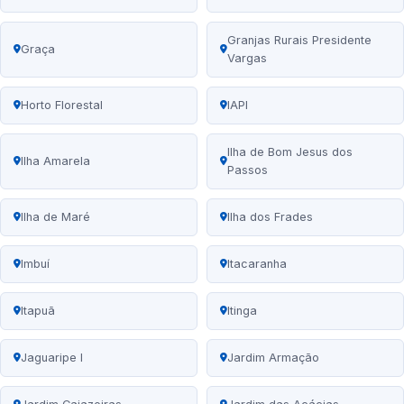
Granjas Rurais Presidente
Graça
Vargas
Horto Florestal
IAPI
Ilha de Bom Jesus dos
Ilha Amarela
Passos
Ilha de Maré
Ilha dos Frades
Imbuí
Itacaranha
Itapuã
Itinga
Jaguaripe I
Jardim Armação