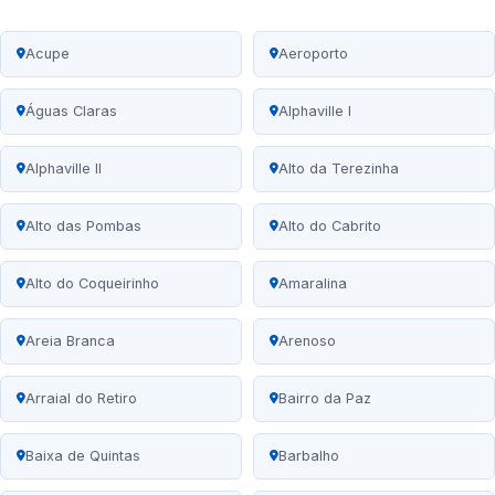
Acupe
Aeroporto
Águas Claras
Alphaville I
Alphaville II
Alto da Terezinha
Alto das Pombas
Alto do Cabrito
Alto do Coqueirinho
Amaralina
Areia Branca
Arenoso
Arraial do Retiro
Bairro da Paz
Baixa de Quintas
Barbalho