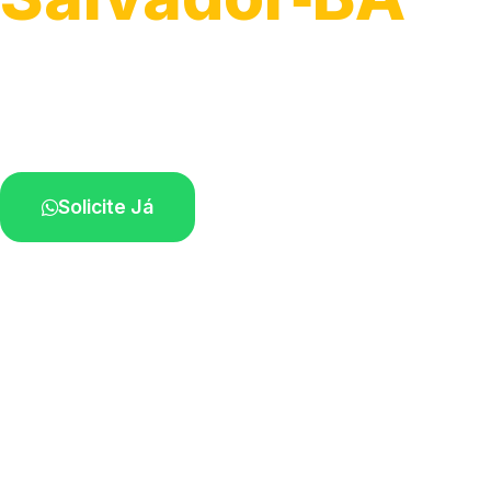
Atendimento para remoção veicular.
Profissionais atuando na sua região.
Solicite Já