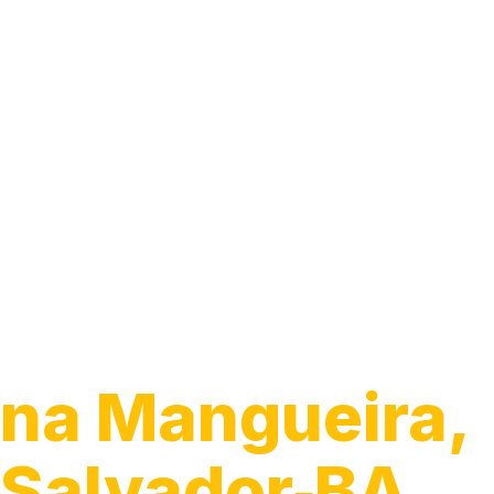
Guincho 24h
na Mangueira,
Salvador‑BA