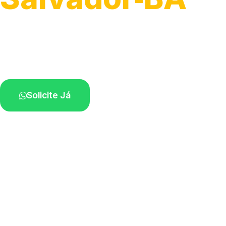
Atendimento para remoção veicular.
Profissionais atuando na sua região.
Solicite Já