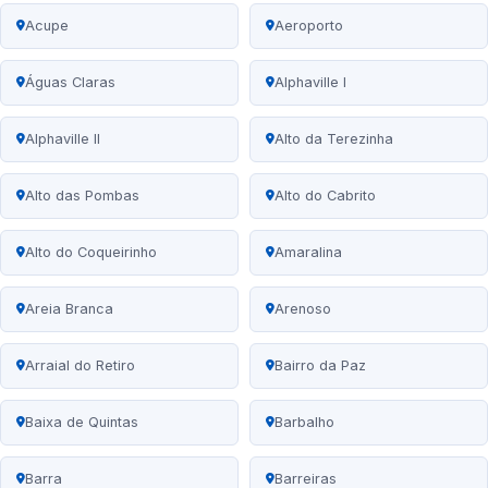
Acupe
Aeroporto
Águas Claras
Alphaville I
Alphaville II
Alto da Terezinha
Alto das Pombas
Alto do Cabrito
Alto do Coqueirinho
Amaralina
Areia Branca
Arenoso
Arraial do Retiro
Bairro da Paz
Baixa de Quintas
Barbalho
Barra
Barreiras