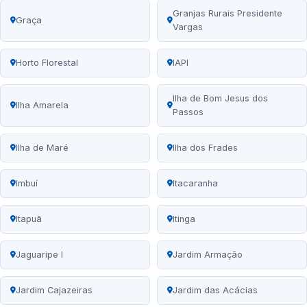
Granjas Rurais Presidente
Graça
Vargas
Horto Florestal
IAPI
Ilha de Bom Jesus dos
Ilha Amarela
Passos
Ilha de Maré
Ilha dos Frades
Imbuí
Itacaranha
Itapuã
Itinga
Jaguaripe I
Jardim Armação
Jardim Cajazeiras
Jardim das Acácias