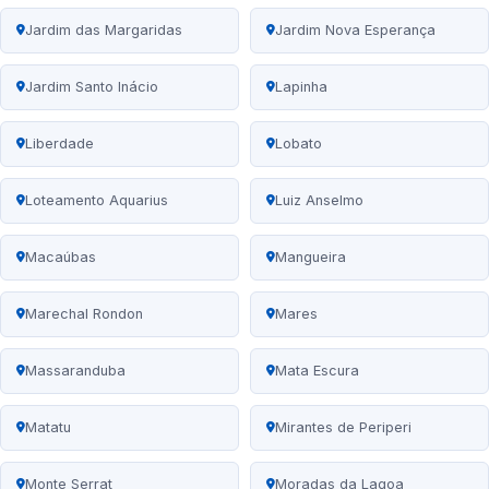
Jardim das Margaridas
Jardim Nova Esperança
Jardim Santo Inácio
Lapinha
Liberdade
Lobato
Loteamento Aquarius
Luiz Anselmo
Macaúbas
Mangueira
Marechal Rondon
Mares
Massaranduba
Mata Escura
Matatu
Mirantes de Periperi
Monte Serrat
Moradas da Lagoa