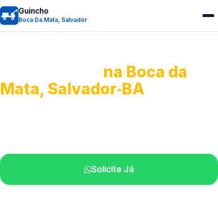
Guincho
Boca Da Mata, Salvador
Guincho 24h
na Boca da
Mata, Salvador‑BA
Atendimento para remoção veicular.
Profissionais atuando na sua região.
Solicite Já