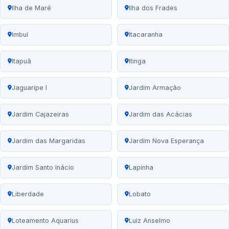
Ilha de Maré
Ilha dos Frades
Imbuí
Itacaranha
Itapuã
Itinga
Jaguaripe I
Jardim Armação
Jardim Cajazeiras
Jardim das Acácias
Jardim das Margaridas
Jardim Nova Esperança
Jardim Santo Inácio
Lapinha
Liberdade
Lobato
Loteamento Aquarius
Luiz Anselmo