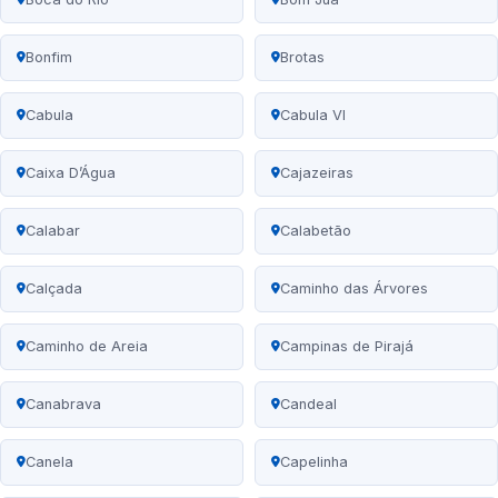
Bonfim
Brotas
Cabula
Cabula VI
Caixa D’Água
Cajazeiras
Calabar
Calabetão
Calçada
Caminho das Árvores
Caminho de Areia
Campinas de Pirajá
Canabrava
Candeal
Canela
Capelinha