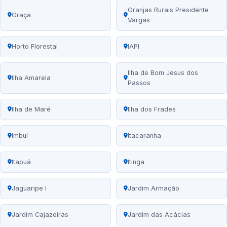
Granjas Rurais Presidente
Graça
Vargas
Horto Florestal
IAPI
Ilha de Bom Jesus dos
Ilha Amarela
Passos
Ilha de Maré
Ilha dos Frades
Imbuí
Itacaranha
Itapuã
Itinga
Jaguaripe I
Jardim Armação
Jardim Cajazeiras
Jardim das Acácias