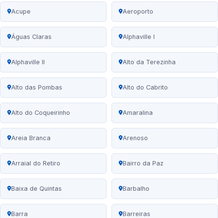
Acupe
Aeroporto
Águas Claras
Alphaville I
Alphaville II
Alto da Terezinha
Alto das Pombas
Alto do Cabrito
Alto do Coqueirinho
Amaralina
Areia Branca
Arenoso
Arraial do Retiro
Bairro da Paz
Baixa de Quintas
Barbalho
Barra
Barreiras