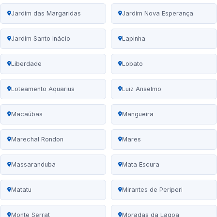
Jardim das Margaridas
Jardim Nova Esperança
Jardim Santo Inácio
Lapinha
Liberdade
Lobato
Loteamento Aquarius
Luiz Anselmo
Macaúbas
Mangueira
Marechal Rondon
Mares
Massaranduba
Mata Escura
Matatu
Mirantes de Periperi
Monte Serrat
Moradas da Lagoa