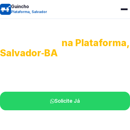
Guincho
Plataforma, Salvador
Guincho 24h
na Plataforma,
Salvador‑BA
Atendimento para remoção veicular.
Profissionais atuando na sua região.
Solicite Já