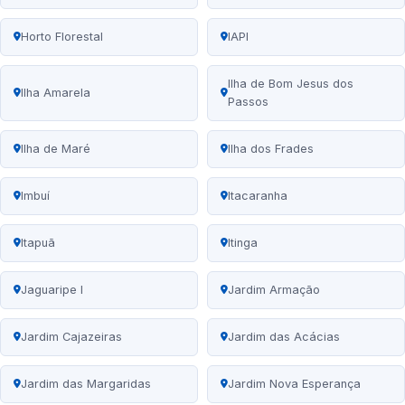
Horto Florestal
IAPI
Ilha de Bom Jesus dos
Ilha Amarela
Passos
Ilha de Maré
Ilha dos Frades
Imbuí
Itacaranha
Itapuã
Itinga
Jaguaripe I
Jardim Armação
Jardim Cajazeiras
Jardim das Acácias
Jardim das Margaridas
Jardim Nova Esperança