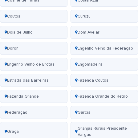
Cosme de Farias
Costa Azul
Coutos
Curuzu
Dois de Julho
Dom Avelar
Doron
Engenho Velho da Federação
Engenho Velho de Brotas
Engomadeira
Estrada das Barreiras
Fazenda Coutos
Fazenda Grande
Fazenda Grande do Retiro
Federação
Garcia
Granjas Rurais Presidente
Graça
Vargas