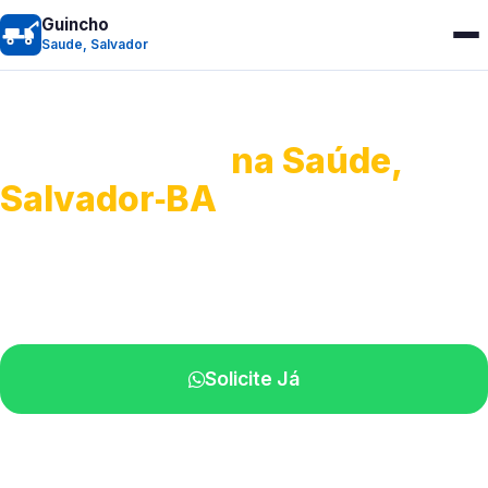
Guincho
Saude, Salvador
Guincho 24h
na Saúde,
Salvador‑BA
Atendimento para remoção veicular.
Profissionais atuando na sua região.
Solicite Já