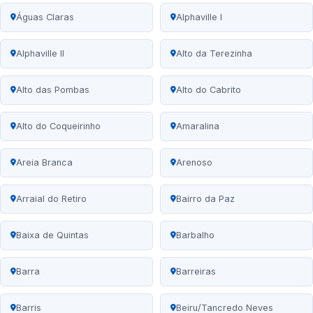
Águas Claras
Alphaville I
Alphaville II
Alto da Terezinha
Alto das Pombas
Alto do Cabrito
Alto do Coqueirinho
Amaralina
Areia Branca
Arenoso
Arraial do Retiro
Bairro da Paz
Baixa de Quintas
Barbalho
Barra
Barreiras
Barris
Beiru/Tancredo Neves